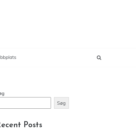
ebbplats
øg
Søg
ecent Posts