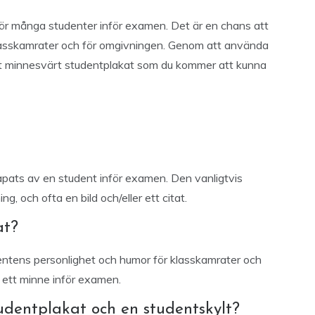
 för många studenter inför examen. Det är en chans att
klasskamrater och för omgivningen. Genom att använda
tt minnesvärt studentplakat som du kommer att kunna
apats av en student inför examen. Den vanligtvis
g, och ofta en bild och/eller ett citat.
at?
entens personlighet och humor för klasskamrater och
 ett minne inför examen.
udentplakat och en studentskylt?