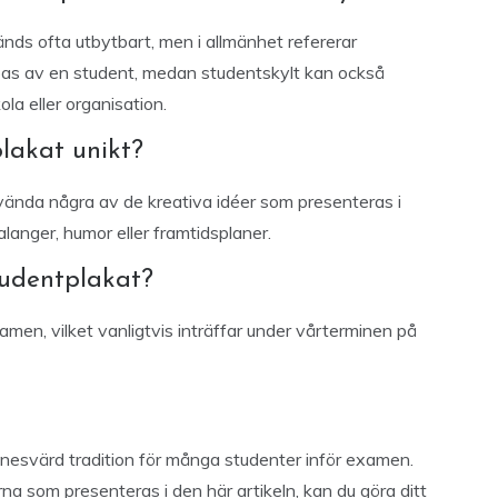
ds ofta utbytbart, men i allmänhet refererar
apas av en student, medan studentskylt kan också
la eller organisation.
lakat unikt?
nvända några av de kreativa idéer som presenteras i
talanger, humor eller framtidsplaner.
tudentplakat?
amen, vilket vanligtvis inträffar under vårterminen på
nnesvärd tradition för många studenter inför examen.
a som presenteras i den här artikeln, kan du göra ditt