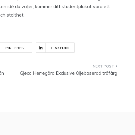
ken idé du väljer, kommer ditt studentplakat vara ett
ch stolthet.
PINTEREST
LINKEDIN
ån
Gjøco Herregård Exclusive Oljebaserad träfärg