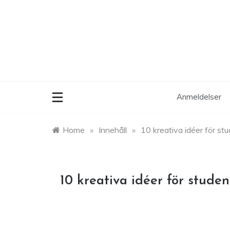
Skip
to
content
Anmeldelser
Home
»
Innehåll
»
10 kreativa idéer för s
10 kreativa idéer för stude