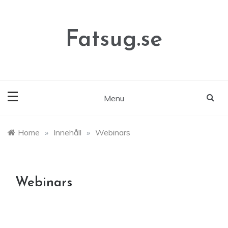
Skip
to
content
Fatsug.se
Menu
Home
»
Innehåll
»
Webinars
Webinars