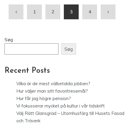
1
2
3
4
Søg
Søg
Recent Posts
Vilka är de mest välbetalda jobben?
Hur väljer man sitt favoritresemål?
Hur får jag högre pension?
Vi fokusserar mycket på kultur i vår tidskrift
Välj Rätt Glansgrad – Utomhusfärg till Husets Fasad
och Träverk