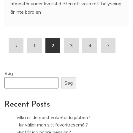
atmosfär under kvällstid. Men att välja rätt belysning
är inte bara en
1
2
3
4
Søg
Søg
Recent Posts
Vilka är de mest välbetalda jobben?
Hur väljer man sitt favoritresemål?
Hur får jag högre pension?